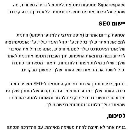
Squarespace מספקות פונקציונליות של גרירה ושחרור, מה
שמקל על עיצוב אתרים מושכים חזותית ללא צורך בידע קידוד.
יישום SEO
הטמעת קידום אתרים (אופטימיזציה למנועי חיפוש) חיונית
למציאת האתר שלך בקלות ע״י קהל היעד שלך. ע״י אופטימיזציה
של אתר האינטרנט שלך למנועי חיפוש, אתה מגדיל את הסיכוי
לדירוג גבוה בתוצאות החיפוש, תוך העברת תנועה אורגנית לאתר
שלך. שילוב מילות מפתח רלוונטיות, תיאורי מטא ותגי כותרת
יכול לשפר את הנראות של האתר שלך ולמשוך מבקרים.
בנוסף, יצירת תוכן איכותי ומרתק המותאם ל-SEO משפרת את
דירוג האתר שלך במנועי החיפוש. עדכון קבוע של התוכן שלך עם
מידע טרי וחשוב גורם למבקרים לחזור ומאותת למנועי החיפוש
שהאתר שלך רלוונטי וסמכותי בנישה שלך.
לסיכום,
בניית אתר לא חייבת להיות משימה מאיימת. עם ההדרכה הנכונה