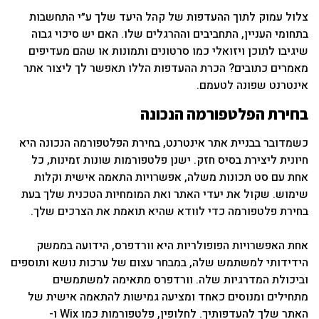
צלול עמוק לתוך ההעדפות של קהל היעד שלך ע״י התחשבות
בתחומי העניין, התחביבים וההרגלים שלו. האם יש סיכוי גבוה
שיגיבו לתוכן ויזואלי כמו סרטונים ותמונות או שהם מעדיפים
מאמרים כתובים? הכרת ההעדפות הללו תאפשר לך ליצור אתר
אינטרנט שפונה לטעמם.
בחירת הפלטפורמה הנכונה
כשמדובר בבניית אתר אינטרנט, בחירת הפלטפורמה הנכונה היא
חיונית ליצירת בסיס חזק. ישנן פלטפורמות שונות זמינות, כל
אחת עם סט תכונות משלה, אפשרויות התאמה אישית וקלות
שימוש. שקול את יעדי האתר ואת המומחיות הטכנית שלך בעת
בחירת פלטפורמה כדי לוודא שהיא תואמת את הצרכים שלך.
אחת האפשרויות הפופולריות היא וורדפרס, הידועה בממשק
הידידותי למשתמש שלה, במבחר עצום של ערכות נושא ותוספים
וביכולת המדרגיות שלה. וורדפרס מתאימה למשתמשים
מתחילים ומנוסים כאחד ומציעה גמישות להתאמה אישית של
האתר שלך להעדפותיך. לחלופין, פלטפורמות כמו Wix ו-