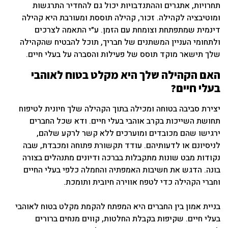
תחרויות, אתגרים וההתנדבויות יכול גם להחדיר התרגשות
ומוטיבציה לקהילה. זכור, קהילה תוססת ומעורבת היא קהילה
דינמית שמתפתחת וצומחת עם הזמן. ע״י התאמה לצרכים
ולתחומי העניין המשתנים של חבריך, תוכל להבטיח שהקהילה
שלך תישאר מוקד תוסס של פעילות והסברה על בעלי חיים.
האם הקהילה שלך היא מקלט בטוח לאוהבי
בעלי חיים?
יצירת סביבה בטוחה ומכילה בתוך הקהילה שלך חיונית לטיפוח
תחושת השייכות בקרב אוהבי בעלי חיים. ודא שכל החברים
ירגישו שהם מכובדים ומוערכים ללא קשר לרקע שלהם,
לניסיונם או לדעותיהם. עודד תקשורת פתוחה ומכבדת, שבה
נקודות מבט שונות מתקבלות בברכה ודיונים מתנהלים בצורה
בונה. הדגש את חשיבות האמפתיה והחמלה כלפי בעלי החיים
וחברי הקהילה כדי לטפח אווירה חיובית ותומכת.
בניית אמון בין החברים היא המפתח להקמת מקלט בטוח לאוהבי
בעלי חיים. שקיפות בקבלת החלטות, קווים מנחים ברורים