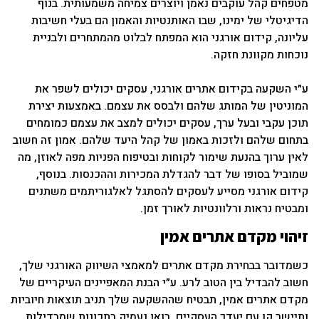
מטפחים קהל עוקבים נאמן ויוצרים צמיחה משמעותית. בנוף
הדיגיטלי של ימינו, שבו האותנטיות והאמון הם בעלי חשיבות
עליונה, קידום אורגני הוא המפתח לבלוט מהמתחרים ולבניית
נוכחות מקוונת חזקה.
ע״י השקעה בקידום אתרים אורגני, עסקים יכולים לשפר את
המוניטין של המותג שלהם ולבסס את עצמם. באמצעות יצירת
תוכן עקבי ובעל ערך, עסקים יכולים למצב את עצמם כמומחים
בתחום שלהם ולזכות באמון של קהל היעד שלהם. אמון זה חשוב
לאין ערוך בהנעת שימור לקוחות ובטיפוח הפניות מפה לאוזן, מה
שמוביל בסופו של דבר להגדלת המכירות וההכנסות. בנוסף,
קידום אורגני מסייע לעסקים להסתגל לאלגוריתמים משתנים
ומבטיח נראות ורלוונטיות לאורך זמן.
זיהוי מקדם אתרים אמין
כשמדובר בבחירת מקדם אתרים למאמצי השיווק האורגני שלך,
חשוב להבדיל בין הטוב לרע. ע״י הבנת המאפיינים העיקריים של
מקדם אתרים אמין, תבטיח שההשקעה שלך תניב תוצאות חיוביות
ותיישר קו עם יעדך העסקיים. בואו נעמיק בתכונות שמבדילות